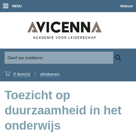
MENU
Welkom
0
item(s)
|
afrekenen
Toezicht op
duurzaamheid in het
onderwijs